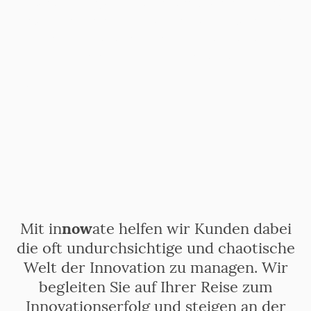
Solltest Du Fragen rund um das Thema Innovation
haben, dann mach doch einfach einen Termin mit
mir. Ich freue mich mit Dir über Deine
Herausforderungen zu sprechen!
Ask Frank
Mit in
now
ate helfen wir Kunden dabei
die oft undurchsichtige und chaotische
Welt der Innovation zu managen. Wir
begleiten Sie auf Ihrer Reise zum
Innovationserfolg und steigen an der