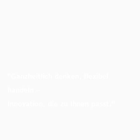
"Ganzheitlich denken, flexibel
handeln –
Innovation, die zu Ihnen passt."
Start von 0.
Wir helfen Ihnen gerne dabei eine
umfassende Innovationsstrategie zu erarbeiten und
diese anschließend ganzheitlich zu implementieren
(Organisatorisch, Prozessual, Methodisch, etc.).